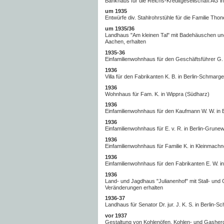
Bankhaus für die Reichs-Kreditgesellschaft AG in B
um 1935
Entwürfe div. Stahlrohrstühle für die Familie Thon
um 1935/36
Landhaus "Am kleinen Tal" mit Badehäuschen und
Aachen, erhalten
1935-36
Einfamilienwohnhaus für den Geschäftsführer G. 
1936
Villa für den Fabrikanten K. B. in Berlin-Schmarge
1936
Wohnhaus für Fam. K. in Wippra (Südharz)
1936
Einfamilienwohnhaus für den Kaufmann W. W. in B
1936
Einfamilienwohnhaus für E. v. R. in Berlin-Grunew
1936
Einfamilienwohnhaus für Familie K. in Kleinmach
1936
Einfamilienwohnhaus für den Fabrikanten E. W. i
1936
Land- und Jagdhaus "Julianenhof" mit Stall- und 
Veränderungen erhalten
1936-37
Landhaus für Senator Dr. jur. J. K. S. in Berlin-S
vor 1937
Gestaltung von Kohlenöfen, Kohlen- und Gasher