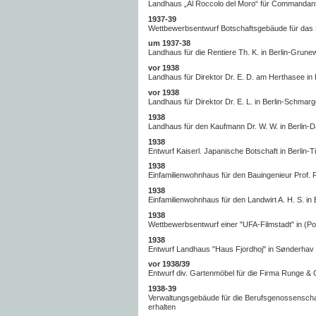
Landhaus „Al Roccolo del Moro“ für Commandante A
1937-39
Wettbewerbsentwurf Botschaftsgebäude für das 
um 1937-38
Landhaus für die Rentiere Th. K. in Berlin-Grunew
vor 1938
Landhaus für Direktor Dr. E. D. am Herthasee in
vor 1938
Landhaus für Direktor Dr. E. L. in Berlin-Schmar
1938
Landhaus für den Kaufmann Dr. W. W. in Berlin-D
1938
Entwurf Kaiserl. Japanische Botschaft in Berlin-T
1938
Einfamilienwohnhaus für den Bauingenieur Prof. F
1938
Einfamilienwohnhaus für den Landwirt A. H. S. in 
1938
Wettbewerbsentwurf einer "UFA-Filmstadt" in (P
1938
Entwurf Landhaus "Haus Fjordhoj" in Sønderha
vor 1938/39
Entwurf div. Gartenmöbel für die Firma Runge &
1938-39
Verwaltungsgebäude für die Berufsgenossenschaft
erhalten