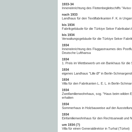
1933-34
Inneneinrichtung des Flottenbegleitschiffs "Aviso 
nach 1933
Landhaus für den Textilfabrikanten F. K. in Ungar
bis 1934
Fabrikgebäude für die Türkiye Seker Fabrikalari A
bis 1934
Verwaltungsgebäude für die Türkiye Seker Fabrikal
1934
Inneneinrichtung des Fluggastraumes des Postflug
Deutsche Lufthansa
1934
1. Preis im Wettbewerb um ein Bankhaus für die 
1934
eigenes Landhaus "Lille Ø" in Berlin-Schmargendo
1934
Villa für den Fabrikanten L. E. L. in Berlin-Schma
1934
Zweifamilienwohnhaus, sog. "Haus beim wilden Ebe
erhalten
1934
Sommerhaus in Holzbauweise auf der Ausstellung 
1934
Einfamilienwohnhaus für den Rechtsanwalt und Not
um 1934 (?)
Villa für einen Generaldirektor in Turhal (Türkei)