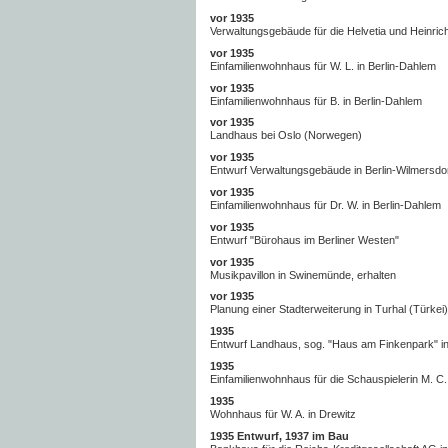
vor 1935
Verwaltungsgebäude für die Helvetia und Heinri
vor 1935
Einfamilienwohnhaus für W. L. in Berlin-Dahlem
vor 1935
Einfamilienwohnhaus für B. in Berlin-Dahlem
vor 1935
Landhaus bei Oslo (Norwegen)
vor 1935
Entwurf Verwaltungsgebäude in Berlin-Wilmersdo
vor 1935
Einfamilienwohnhaus für Dr. W. in Berlin-Dahlem
vor 1935
Entwurf "Bürohaus im Berliner Westen"
vor 1935
Musikpavillon in Swinemünde, erhalten
vor 1935
Planung einer Stadterweiterung in Turhal (Türkei)
1935
Entwurf Landhaus, sog. "Haus am Finkenpark" in
1935
Einfamilienwohnhaus für die Schauspielerin M. C.
1935
Wohnhaus für W. A. in Drewitz
1935 Entwurf, 1937 im Bau