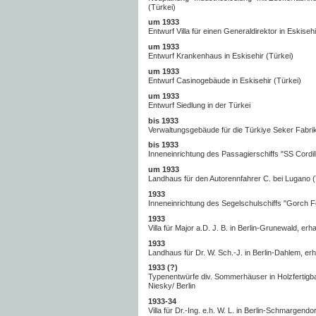
(Türkei)
um 1933
Entwurf Villa für einen Generaldirektor in Eskisehi
um 1933
Entwurf Krankenhaus in Eskisehir (Türkei)
um 1933
Entwurf Casinogebäude in Eskisehir (Türkei)
um 1933
Entwurf Siedlung in der Türkei
bis 1933
Verwaltungsgebäude für die Türkiye Seker Fabrikal
bis 1933
Inneneinrichtung des Passagierschiffs "SS Cordil
um 1933
Landhaus für den Autorennfahrer C. bei Lugano (
1933
Inneneinrichtung des Segelschulschiffs "Gorch F
1933
Villa für Major a.D. J. B. in Berlin-Grunewald, erha
1933
Landhaus für Dr. W. Sch.-J. in Berlin-Dahlem, erh
1933 (?)
Typenentwürfe div. Sommerhäuser in Holzfertigb
Niesky/ Berlin
1933-34
Villa für Dr.-Ing. e.h. W. L. in Berlin-Schmargendor