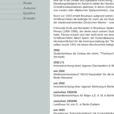
eine bis in die Details durchgeplante Einrichtung, 
......................Home
Wandlungsfähigkeit im Äußeren bleibt die Handsc
Grundrissdispositionen ablesbar, in deren Zentr
......................Autoren
von runden oder elliptischen Speisezimmern, sta
......................Quellen
Noch vor 1933 erhielt Breuhaus aufgrund seines
......................Kontakt
Schiffsarchitekt die Aufträge für mehr als ein Du
der wiederaufrüstenden Deutschen Marine – sowie
Führende Kraft und Büroleiter in Breuhaus' Atelie
Pinnau (1906-1988), der direkt nach seinem Stu
hatte. Pinnau erwarb sich hier wohl nicht nur ei
Schiffsarchitekt. Albert Speer, der Generalbauin
Verantwortlichen für die Innenausstattung der "N
selbst wurde 1941 mit einem Berufsverbot belegt
1932
Studentenhaus als Umbau der ehem. "Therbusch'
Vorstadt)
1932 (?)
Inneneinrichtung eines eigenen Dachateliers in Be
um 1932
Wettbewerbsentwurf "AVUS Raststätte" für die 
Berlin-Westend
um 1932
Inneneinrichtung einer eigenen Wohnung in Berlin
zwischen 1932/35
Einfamilienwohnhaus für Major a.D. A. M. in Berli
zwischen 1932/40
Landhaus für von G. in Berlin-Dahlem
um 1933
Neuplanung "Industriesiedlung" mit Zuckerfabrike