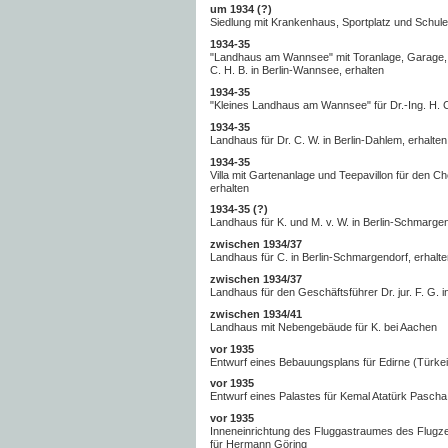
um 1934 (?)
Siedlung mit Krankenhaus, Sportplatz und Schule i
1934-35
"Landhaus am Wannsee" mit Toranlage, Garage, 
C. H. B. in Berlin-Wannsee, erhalten
1934-35
"Kleines Landhaus am Wannsee" für Dr.-Ing. H. C
1934-35
Landhaus für Dr. C. W. in Berlin-Dahlem, erhalten
1934-35
Villa mit Gartenanlage und Teepavillon für den Ch
erhalten
1934-35 (?)
Landhaus für K. und M. v. W. in Berlin-Schmargen
zwischen 1934/37
Landhaus für C. in Berlin-Schmargendorf, erhalt
zwischen 1934/37
Landhaus für den Geschäftsführer Dr. jur. F. G. 
zwischen 1934/41
Landhaus mit Nebengebäude für K. bei Aachen
vor 1935
Entwurf eines Bebauungsplans für Edirne (Türkei
vor 1935
Entwurf eines Palastes für Kemal Atatürk Pascha 
vor 1935
Inneneinrichtung des Fluggastraumes des Flugz
für Hermann Göring