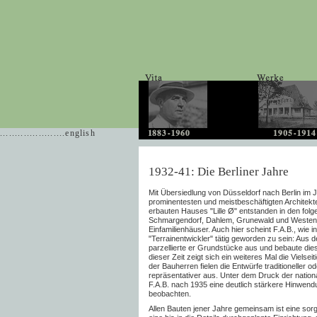
......................english
1932-41: Die Berliner Jahre
Mit Übersiedlung von Düsseldorf nach Berlin im 
prominentesten und meistbeschäftigten Architek
erbauten Hauses "Lille Ø" entstanden in den folge
Schmargendorf, Dahlem, Grunewald und Westend 
Einfamilienhäuser. Auch hier scheint F.A.B., wie 
"Terrainentwickler" tätig geworden zu sein: Aus 
parzellierte er Grundstücke aus und bebaute die
dieser Zeit zeigt sich ein weiteres Mal die Viels
der Bauherren fielen die Entwürfe traditioneller o
repräsentativer aus. Unter dem Druck der nationals
F.A.B. nach 1935 eine deutlich stärkere Hinwendu
beobachten.
Allen Bauten jener Jahre gemeinsam ist eine sor