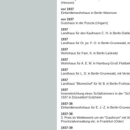
(Hessen)
vor 1937
Einfamilienwohnhaus in Berlin-Wannsee
vor 1937
Gutshaus in der Puszta (Ungarn)
1937
Landhaus für den Kaufmann C. H. in Berlin-Dahle
1937
Landhaus für Dr. jur. F. O. in Berlin-Grunewald, e
1937
Wohnhaus für Fam. K. in Berlin-Lankwitz
1937
Wohnhaus für A. E. M. in Hamburg-Groß Flottbe
1937
Landhaus für L. D. in Berlin-Grunewald, mit Verä
1937
Landhaus "Blumeshof" für W. B. in Berlin-Frohnau
1937
Inneneinrichtung eines Schlafzimmers in der "Sch
1937 in Düsseldorf-Golzheim
1937-38
Einfamilienwohnhaus für E. J.-Z. in Berlin-Grunew
1937-38
3. Preis im Wettbewerb um ein "Gauforum" mit V
Provinzialverwaltung etc. in Frankfurt (Oder)
1937-39